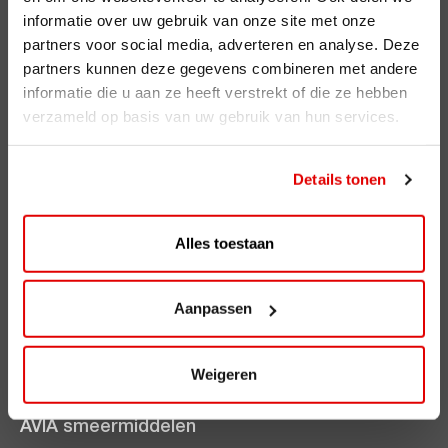
Registreren
informatie over uw gebruik van onze site met onze
partners voor social media, adverteren en analyse. Deze
partners kunnen deze gegevens combineren met andere
AVIA Diensten
informatie die u aan ze heeft verstrekt of die ze hebben
AVIA Card
verzameld op basis van uw gebruik van hun services.
AVIA VOLT
AVIA Energie
Details tonen
AVIA brandstoffen
Alles toestaan
Benzine
Super Plus 98
Aanpassen
Diesel
Weigeren
Ecosave
AVIA smeermiddelen