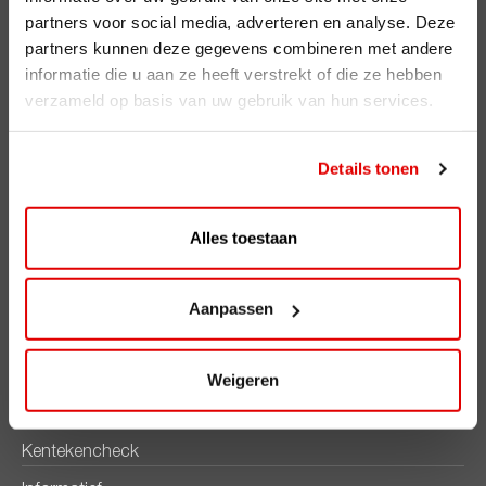
partners voor social media, adverteren en analyse. Deze
AVIA Diensten
partners kunnen deze gegevens combineren met andere
AVIA Card
informatie die u aan ze heeft verstrekt of die ze hebben
verzameld op basis van uw gebruik van hun services.
AVIA VOLT
AVIA Energie
Details tonen
AVIA brandstoffen
Alles toestaan
Benzine
Super Plus 98
Aanpassen
Diesel
Ecosave
Weigeren
AVIA smeermiddelen
Kentekencheck