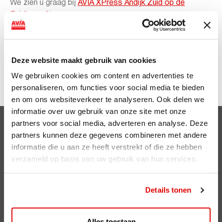
We zien u graag bij
AVIA XPress Andijk Zuid op de
Zuidkaap 2
!
De korting is geldig op de door AVIA uitgegeven
landelijke adviesprijs
Deze website maakt gebruik van cookies
We gebruiken cookies om content en advertenties te
Klik
hier
het artikel in De Andijker over deze actie.
personaliseren, om functies voor social media te bieden
en om ons websiteverkeer te analyseren. Ook delen we
informatie over uw gebruik van onze site met onze
partners voor social media, adverteren en analyse. Deze
Clubsparen
partners kunnen deze gegevens combineren met andere
informatie die u aan ze heeft verstrekt of die ze hebben
Voordelen
verzameld op basis van uw gebruik van hun services.
ViaAVIA
Details tonen
ViaAVIA
Registreren
Alles toestaan