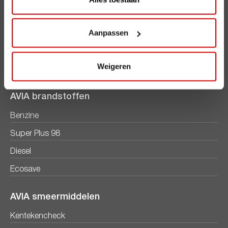
AVIA Diensten
Aanpassen
AVIA Card
AVIA VOLT
Weigeren
AVIA Energie
AVIA brandstoffen
Benzine
Super Plus 98
Diesel
Ecosave
AVIA smeermiddelen
Kentekencheck