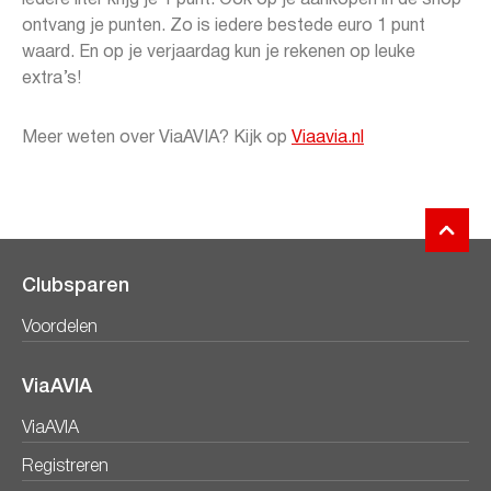
iedere liter krijg je 1 punt. Ook op je aankopen in de shop
ontvang je punten. Zo is iedere bestede euro 1 punt
waard. En op je verjaardag kun je rekenen op leuke
extra’s!
Meer weten over ViaAVIA? Kijk op
Viaavia.nl
Clubsparen
Voordelen
ViaAVIA
ViaAVIA
Registreren