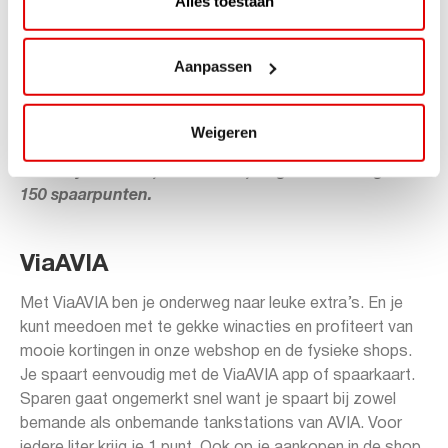
Alles toestaan
de laatste locatie in de Chipolo app. De Tracker wordt
geleverd met een bevestigingsmogelijkheid, zodat deze
Aanpassen
aan praktisch alles bevestigd kan worden. Uiteraard is de
Tracker zo gemaakt dat deze perfect in je Orbitkey
sleutelhouder past.
Weigeren
Orbitkey: van € 39,95 voor € 24,- tegen inlevering van
150 spaarpunten.
ViaAVIA
Met ViaAVIA ben je onderweg naar leuke extra’s. En je
kunt meedoen met te gekke winacties en profiteert van
mooie kortingen in onze webshop en de fysieke shops.
Je spaart eenvoudig met de ViaAVIA app of spaarkaart.
Sparen gaat ongemerkt snel want je spaart bij zowel
bemande als onbemande tankstations van AVIA. Voor