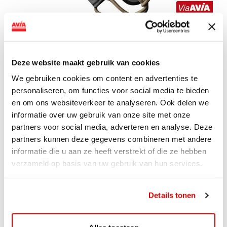
Met een simpele druk op de knop terug vinden wat je
Deze website maakt gebruik van cookies
kwijt bent? Dit is nu mogelijk dankzij de Orbitkey x
Chipolo Tracker
We gebruiken cookies om content en advertenties te
personaliseren, om functies voor social media te bieden
Download de Chipolo app, koppel de Tracker en bevestig
en om ons websiteverkeer te analyseren. Ook delen we
de Tracker aan je tas, portemonnee, sleutels, of wat je
informatie over uw gebruik van onze site met onze
ook maar wil. Zo raak je deze nooit meer kwijt. Ben je
partners voor social media, adverteren en analyse. Deze
toch iets verloren? Met een druk op de knop gaat het
partners kunnen deze gegevens combineren met andere
‘alarm’ af op de Tracker. Het alarm produceert maar
informatie die u aan ze heeft verstrekt of die ze hebben
liefst 95 decibel, wat er voor zorgt dat je op ruime
verzameld op basis van uw gebruik van hun services.
afstand het alarm hoort afgaan.
Details tonen
De Tracker heeft tot maar liefst 50 meter bereik met je
telefoon. Als de Tracker zich meer dan 50 meter van de
telefoon bevindt, kan deze worden teruggevonden door