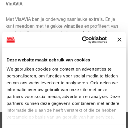
ViaAVIA
Met ViaAVIA ben je onderweg naar leuke extra’s. En je
kunt meedoen met te gekke winacties en profiteert van
mooie kortingen in onze webshop en de fysieke shops.
Je spaart eenvoudig met de ViaAVIA app of spaarkaart.
Sparen gaat ongemerkt snel want je spaart bij zowel
bemande als onbemande tankstations van AVIA. Voor
Deze website maakt gebruik van cookies
iedere liter krijg je 1 punt. Ook op je aankopen in de shop
ontvang je punten. Zo is iedere bestede euro 1 punt
We gebruiken cookies om content en advertenties te
waard. En op je verjaardag kun je rekenen op leuke
personaliseren, om functies voor social media te bieden
extra’s!
en om ons websiteverkeer te analyseren. Ook delen we
informatie over uw gebruik van onze site met onze
partners voor social media, adverteren en analyse. Deze
Meer weten over ViaAVIA? Kijk op
Viaavia.nl
partners kunnen deze gegevens combineren met andere
informatie die u aan ze heeft verstrekt of die ze hebben
verzameld op basis van uw gebruik van hun services.
Clubsparen