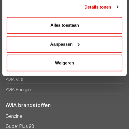
Details tonen
Voordelen
ViaAVIA
Alles toestaan
ViaAVIA
Registreren
Aanpassen
AVIA Diensten
Weigeren
AVIA Card
AVIA VOLT
AVIA Energie
AVIA brandstoffen
Benzine
Super Plus 98