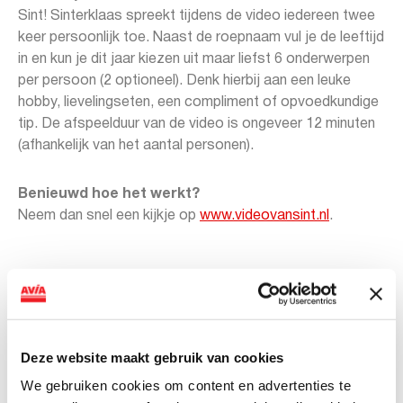
Sint! Sinterklaas spreekt tijdens de video iedereen twee
keer persoonlijk toe. Naast de roepnaam vul je de leeftijd
in en kun je dit jaar kiezen uit maar liefst 6 onderwerpen
per persoon (2 optioneel). Denk hierbij aan een leuke
hobby, lievelingseten, een compliment of opvoedkundige
tip. De afspeelduur van de video is ongeveer 12 minuten
(afhankelijk van het aantal personen).
Benieuwd hoe het werkt?
Neem dan snel een kijkje op
www.videovansint.nl
.
ViaAVIA
Met ViaAVIA ben je onderweg naar leuke extra’s. En je
Deze website maakt gebruik van cookies
kunt meedoen met te gekke winacties en profiteert van
We gebruiken cookies om content en advertenties te
mooie kortingen in onze webshop en de fysieke shops.