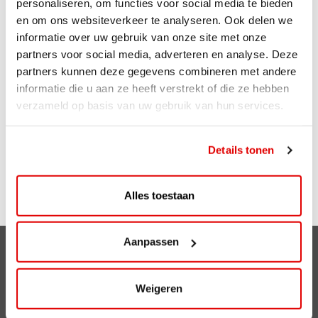
personaliseren, om functies voor social media te bieden
Je spaart eenvoudig met de ViaAVIA app of spaarkaart.
en om ons websiteverkeer te analyseren. Ook delen we
Sparen gaat ongemerkt snel want je spaart bij zowel
informatie over uw gebruik van onze site met onze
bemande als onbemande tankstations van AVIA. Voor
partners voor social media, adverteren en analyse. Deze
iedere liter krijg je 1 punt. Ook op je aankopen in de shop
partners kunnen deze gegevens combineren met andere
ontvang je punten. Zo is iedere bestede euro 1 punt
informatie die u aan ze heeft verstrekt of die ze hebben
waard. En op je verjaardag kun je rekenen op leuke
verzameld op basis van uw gebruik van hun services.
extra’s!
Details tonen
Meer weten over ViaAVIA? Kijk op
Viaavia.nl
Alles toestaan
Aanpassen
Clubsparen
Voordelen
Weigeren