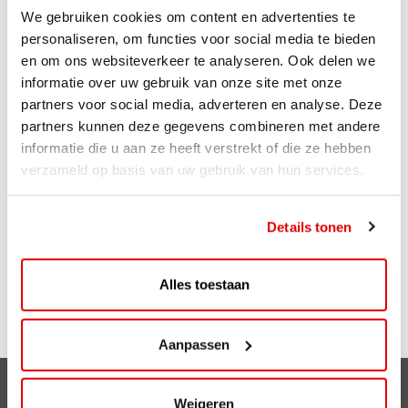
We gebruiken cookies om content en advertenties te
ViaAVIA
personaliseren, om functies voor social media te bieden
en om ons websiteverkeer te analyseren. Ook delen we
Met ViaAVIA ben je onderweg naar leuke extra’s. En je
informatie over uw gebruik van onze site met onze
kunt meedoen met te gekke winacties en profiteert van
partners voor social media, adverteren en analyse. Deze
mooie kortingen in onze webshop en de fysieke shops.
partners kunnen deze gegevens combineren met andere
Je spaart eenvoudig met de ViaAVIA app of spaarkaart.
informatie die u aan ze heeft verstrekt of die ze hebben
Sparen gaat ongemerkt snel want je spaart bij zowel
verzameld op basis van uw gebruik van hun services.
bemande als onbemande tankstations van AVIA. Voor
iedere liter krijg je 1 punt. Ook op je aankopen in de shop
ontvang je punten. Zo is iedere bestede euro 1 punt
Details tonen
waard. En op je verjaardag kun je rekenen op leuke
extra’s!
Alles toestaan
Meer weten over ViaAVIA? Kijk op
Viaavia.nl
Aanpassen
Clubsparen
Weigeren