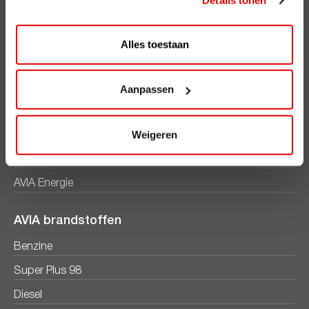
Details tonen
ViaAVIA
Alles toestaan
ViaAVIA
Registreren
Aanpassen
AVIA Diensten
Weigeren
AVIA Card
AVIA VOLT
AVIA Energie
AVIA brandstoffen
Benzine
Super Plus 98
Diesel