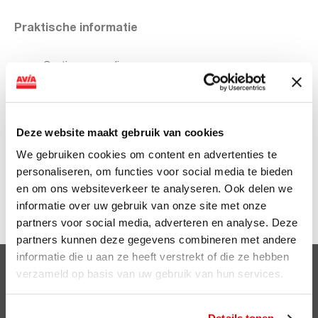
Praktische informatie
Gratis verzending
Op een werkdag of zondag vóór 23:00 besteld is
dezelfde dag verzonden
Officieel dealer van alle merken op de website
Deze website maakt gebruik van cookies
Binnen 30 dagen gratis retourneren
Uitstekende service en garantie
We gebruiken cookies om content en advertenties te
personaliseren, om functies voor social media te bieden
en om ons websiteverkeer te analyseren. Ook delen we
Ga nu naar de
ViaAVIA Spaarshop
en bestel jouw
informatie over uw gebruik van onze site met onze
kortingsvoucher voor 75 spaarpunten!
partners voor social media, adverteren en analyse. Deze
partners kunnen deze gegevens combineren met andere
informatie die u aan ze heeft verstrekt of die ze hebben
verzameld op basis van uw gebruik van hun services.
Clubsparen
Voordelen