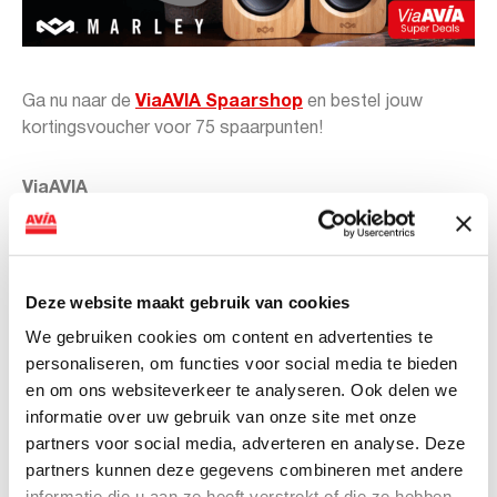
Ga nu naar de
ViaAVIA Spaarshop
en bestel jouw
kortingsvoucher voor 75 spaarpunten!
ViaAVIA
Met ViaAVIA ben je onderweg naar leuke extra’s en kun je
meedoen met te gekke winacties en profiteert van mooie
kortingen in onze webshop en de fysieke shops. Je
spaart eenvoudig met de ViaAVIA app of spaarkaart.
Deze website maakt gebruik van cookies
Sparen gaat ongemerkt snel want je spaart bij zowel
We gebruiken cookies om content en advertenties te
bemande als onbemande tankstations van AVIA. Voor
personaliseren, om functies voor social media te bieden
iedere liter krijg je 1 punt. Ook op je aankopen in de shop
en om ons websiteverkeer te analyseren. Ook delen we
ontvang je punten. Zo is iedere bestede euro 1 punt
informatie over uw gebruik van onze site met onze
waard. En op je verjaardag kun je rekenen op leuke
partners voor social media, adverteren en analyse. Deze
extra’s!
partners kunnen deze gegevens combineren met andere
informatie die u aan ze heeft verstrekt of die ze hebben