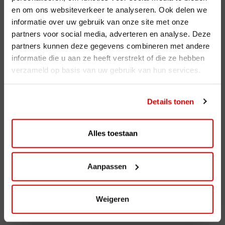
en om ons websiteverkeer te analyseren. Ook delen we
ViaAVIA
informatie over uw gebruik van onze site met onze
Registreren
partners voor social media, adverteren en analyse. Deze
partners kunnen deze gegevens combineren met andere
AVIA Diensten
informatie die u aan ze heeft verstrekt of die ze hebben
verzameld op basis van uw gebruik van hun services.
AVIA Card
AVIA VOLT
Details tonen
AVIA Energie
Alles toestaan
AVIA brandstoffen
Benzine
Aanpassen
Super Plus 98
Diesel
Weigeren
Ecosave