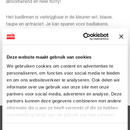
absorberend en heel fluffy!
Het badlinnen is verkrijgbaar in de kleuren wit, blauw,
taupe en antraciet. Je kan sparen voor badlakens,
handdoeken, gastendoekjes (set van 2) en washandjes.
Bij iedere € 10,- ontvang je een Victoria spaarzegel.
Tegen inlevering van een volle spaarkaart ontvang je tot
Deze website maakt gebruik van cookies
64% korting op een artikel naar keuze.
We gebruiken cookies om content en advertenties te
personaliseren, om functies voor social media te bieden
Sparen kan t/m 10 april en verzilveren t/m 24 april 2022.
en om ons websiteverkeer te analyseren. Ook delen we
Klik hier voor deelnemende stations. Voor deze actie
informatie over uw gebruik van onze site met onze
geldt op=op dus wees er snel bij!
partners voor social media, adverteren en analyse. Deze
partners kunnen deze gegevens combineren met andere
informatie die u aan ze heeft verstrekt of die ze hebben
verzameld op basis van uw gebruik van hun services.
Clubsparen
Voordelen