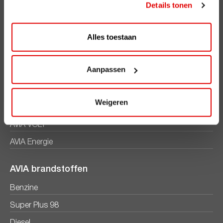
Details tonen
ViaAVIA
Alles toestaan
ViaAVIA
Registreren
Aanpassen
AVIA Diensten
Weigeren
AVIA Card
AVIA VOLT
AVIA Energie
AVIA brandstoffen
Benzine
Super Plus 98