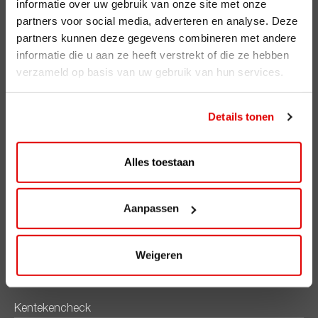
informatie over uw gebruik van onze site met onze
partners voor social media, adverteren en analyse. Deze
AVIA Diensten
partners kunnen deze gegevens combineren met andere
informatie die u aan ze heeft verstrekt of die ze hebben
AVIA Card
verzameld op basis van uw gebruik van hun services.
AVIA VOLT
AVIA Energie
Details tonen
AVIA brandstoffen
Alles toestaan
Benzine
Super Plus 98
Aanpassen
Diesel
Ecosave
Weigeren
AVIA smeermiddelen
Kentekencheck