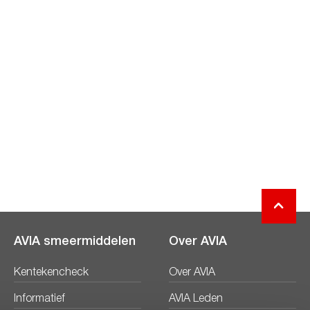
AVIA smeermiddelen
Over AVIA
Kentekencheck
Over AVIA
Informatief
AVIA Leden