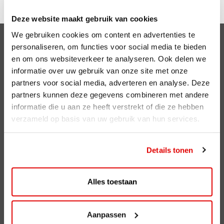
Deze website maakt gebruik van cookies
We gebruiken cookies om content en advertenties te
Clubsparen
personaliseren, om functies voor social media te bieden
en om ons websiteverkeer te analyseren. Ook delen we
Voordelen
informatie over uw gebruik van onze site met onze
partners voor social media, adverteren en analyse. Deze
ViaAVIA
partners kunnen deze gegevens combineren met andere
informatie die u aan ze heeft verstrekt of die ze hebben
ViaAVIA
verzameld op basis van uw gebruik van hun services.
Registreren
Details tonen
AVIA Diensten
AVIA Card
Alles toestaan
AVIA VOLT
AVIA Energie
Aanpassen