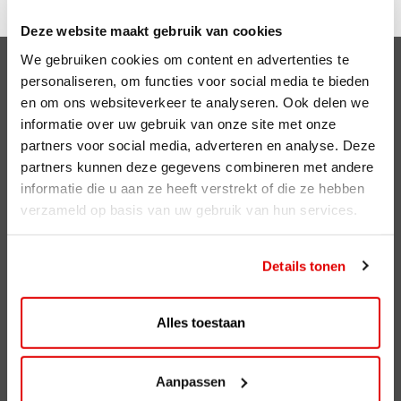
Deze website maakt gebruik van cookies
We gebruiken cookies om content en advertenties te
Clubsparen
personaliseren, om functies voor social media te bieden
en om ons websiteverkeer te analyseren. Ook delen we
Voordelen
informatie over uw gebruik van onze site met onze
partners voor social media, adverteren en analyse. Deze
ViaAVIA
partners kunnen deze gegevens combineren met andere
informatie die u aan ze heeft verstrekt of die ze hebben
ViaAVIA
verzameld op basis van uw gebruik van hun services.
Registreren
Details tonen
AVIA Diensten
AVIA Card
Alles toestaan
AVIA VOLT
AVIA Energie
Aanpassen