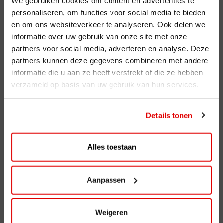
We gebruiken cookies om content en advertenties te
personaliseren, om functies voor social media te bieden
ViaAVIA
en om ons websiteverkeer te analyseren. Ook delen we
informatie over uw gebruik van onze site met onze
ViaAVIA
partners voor social media, adverteren en analyse. Deze
Registreren
partners kunnen deze gegevens combineren met andere
informatie die u aan ze heeft verstrekt of die ze hebben
verzameld op basis van uw gebruik van hun services.
AVIA Diensten
AVIA Card
Details tonen
AVIA VOLT
AVIA Energie
Alles toestaan
AVIA brandstoffen
Aanpassen
Benzine
Super Plus 98
Weigeren
Diesel