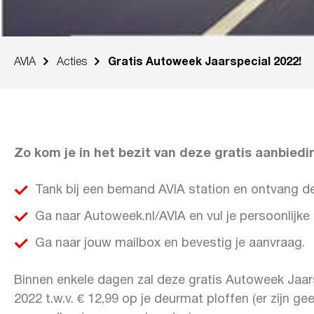
AVIA
Acties
Gratis Autoweek Jaarspecial 2022!
Zo kom je in het bezit van deze gratis aanbiedi
Tank bij een bemand AVIA station en ontvang de
Ga naar Autoweek.nl/AVIA en vul je persoonlijke
Ga naar jouw mailbox en bevestig je aanvraag.
Binnen enkele dagen zal deze gratis Autoweek Jaar
2022 t.w.v. € 12,99 op je deurmat ploffen (er zijn ge