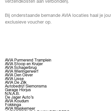
verzendkosten aan verbonden).
Bij onderstaande bemande AVIA locaties haal je jo
exclusieve voucher op.
AVIA Purmerend Tramplein
AVIA Stoop en Kruijer
AVIA Schagerbrug
AVIA Wieringerwerf
AVIA Den Oever
AVIA Lisse
AVIA De Zilk
Autobedrijf Siemonsma
Garage Horjus
N.N.A.B.
De Jager Auto’s
AVIA Koudum
Fokkinga
AVIA Waskemeer