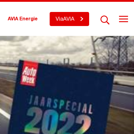
ViaAVIA
AVIA Energie