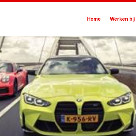
Home
Werken bij