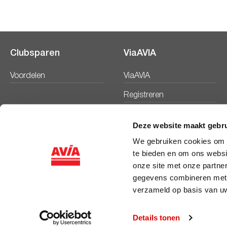
Clubsparen
ViaAVIA
Voordelen
ViaAVIA
Registreren
Deze website maakt gebru
We gebruiken cookies om c
te bieden en om ons websi
onze site met onze partne
gegevens combineren met a
verzameld op basis van uw
© 2026 Coöperatie AVIA Nederland U.A.
Details tonen