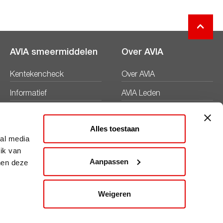
AVIA smeermiddelen
Over AVIA
Kentekencheck
Over AVIA
Informatief
AVIA Leden
Productbladen
Nieuws
Alles toestaan
Veiligheidsbladen
Duurzaamheid
ial media
ik van
Werken bij
Aanpassen
nen deze
Word AVIA ondernemer
Weigeren
Contact
Disclaimer
Privacy
Cookies
ViaAVIA