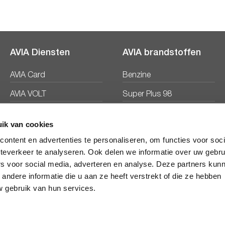
AVIA Diensten
AVIA brandstoffen
AVIA Card
Benzine
AVIA VOLT
Super Plus 98
AVIA Energie
Diesel
ik van cookies
Ecosave
ontent en advertenties te personaliseren, om functies voor soc
teverkeer te analyseren. Ook delen we informatie over uw gebru
rs voor social media, adverteren en analyse. Deze partners kun
ndere informatie die u aan ze heeft verstrekt of die ze hebben
 gebruik van hun services.
Veelgestelde vragen