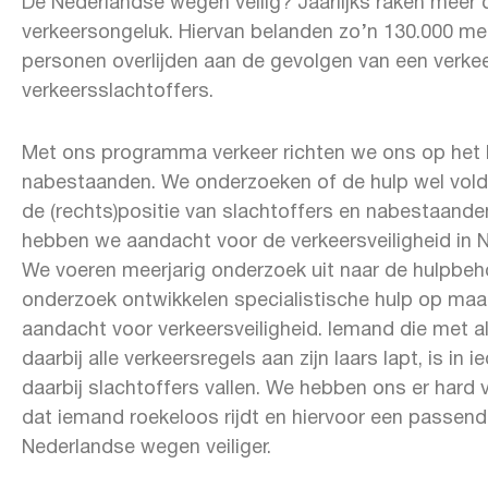
De Nederlandse wegen veilig? Jaarlijks raken meer 
verkeersongeluk. Hiervan belanden zo’n 130.000 m
personen overlijden aan de gevolgen van een verke
verkeersslachtoffers.
Met ons programma verkeer richten we ons op het 
nabestaanden. We onderzoeken of de hulp wel voldo
de (rechts)positie van slachtoffers en nabestaanden
hebben we aandacht voor de verkeersveiligheid in 
We voeren meerjarig onderzoek uit naar de hulpbeho
onderzoek ontwikkelen specialistische hulp op maa
aandacht voor verkeersveiligheid. Iemand die met al
daarbij alle verkeersregels aan zijn laars lapt, is i
daarbij slachtoffers vallen. We hebben ons er hard 
dat iemand roekeloos rijdt en hiervoor een passend
Nederlandse wegen veiliger.