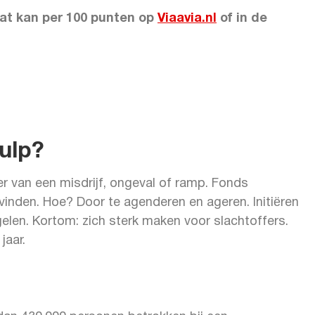
Dat kan per 100 punten op
Viaavia.nl
of in de
ulp?
er van een misdrijf, ongeval of ramp. Fonds
rvinden. Hoe? Door te agenderen en ageren. Initiëren
elen. Kortom: zich sterk maken voor slachtoffers.
jaar.