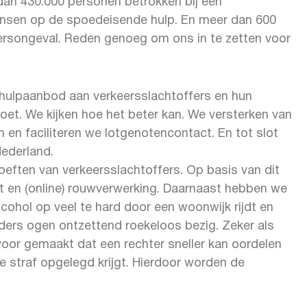
dan 430.000 personen betrokken bij een
ensen op de spoedeisende hulp. En meer dan 600
ersongeval. Reden genoeg om ons in te zetten voor
hulpaanbod aan verkeersslachtoffers en hun
et. We kijken hoe het beter kan. We versterken van
 en faciliteren we lotgenotencontact. En tot slot
Nederland.
eften van verkeersslachtoffers. Op basis van dit
t en (online) rouwverwerking. Daarnaast hebben we
cohol op veel te hard door een woonwijk rijdt en
n ieders ogen ontzettend roekeloos bezig. Zeker als
voor gemaakt dat een rechter sneller kan oordelen
e straf opgelegd krijgt. Hierdoor worden de