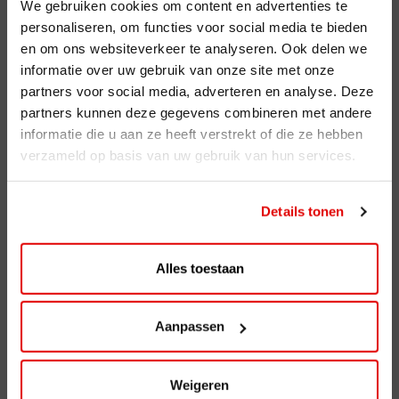
Voordelen
We gebruiken cookies om content en advertenties te
personaliseren, om functies voor social media te bieden
en om ons websiteverkeer te analyseren. Ook delen we
ViaAVIA
informatie over uw gebruik van onze site met onze
ViaAVIA
partners voor social media, adverteren en analyse. Deze
partners kunnen deze gegevens combineren met andere
Registreren
informatie die u aan ze heeft verstrekt of die ze hebben
verzameld op basis van uw gebruik van hun services.
AVIA Diensten
AVIA Card
Details tonen
AVIA VOLT
AVIA Energie
Alles toestaan
AVIA brandstoffen
Aanpassen
Benzine
Super Plus 98
Weigeren