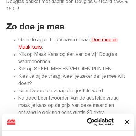
Douglas pakket met daarin een Douglas Giftcard t.w.v. €
150,-!
Zo doe je mee
Ga in de app of op Viaavia.nl naar
Doe mee en
Maak kans
.
Klik op Maak Kans op één van de vijf Douglas
waardebonnen
Klik op SPEEL MEE EN VERDIEN PUNTEN.
Kies Ja bij de vraag; weet je zeker dat je mee wilt
doen?
Beantwoord de vraag die gesteld wordt
Na goed beantwoorden van de gestelde vraag
maak je kans op de prijs van deze maand en
ontvang je ook nog eens gratis 20 extra
spaarpunten.
Voor deelname dien je 18 jaar of ouder te zijn. Met
deelname ga je akkoord met de algemene