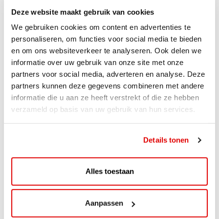
voorwaarden.
Deze website maakt gebruik van cookies
Deze actie is geldig van 1 t/m 30 november 2021.
We gebruiken cookies om content en advertenties te
personaliseren, om functies voor social media te bieden
ViaAVIA
en om ons websiteverkeer te analyseren. Ook delen we
informatie over uw gebruik van onze site met onze
Met ViaAVIA ben je onderweg naar leuke extra’s. En je
partners voor social media, adverteren en analyse. Deze
kunt meedoen met te gekke winacties zoals deze! Je
partners kunnen deze gegevens combineren met andere
spaart eenvoudig met de ViaAVIA app of spaarkaart.
informatie die u aan ze heeft verstrekt of die ze hebben
Sparen gaat ongemerkt snel want je spaart bij zowel
verzameld op basis van uw gebruik van hun services.
bemande als onbemande tankstations van AVIA. Voor
iedere liter krijg je 1 punt. Ook op je aankopen in de shop
Details tonen
ontvang je punten. Zo is iedere bestede euro 1 punt
waard. En op je verjaardag kun je rekenen op leuke
extra’s!
Alles toestaan
Meer weten over ViaAVIA en registreren? Kijk
Aanpassen
op
Viaavia.nl
of download de app op je telefoon!