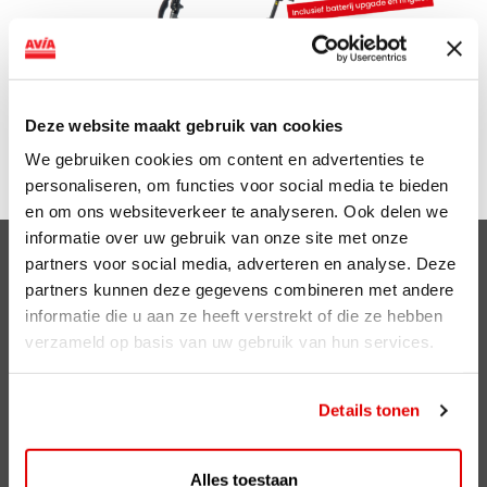
Deze website maakt gebruik van cookies
We gebruiken cookies om content en advertenties te
Doe nu mee op
Viaavia.nl/lacros
personaliseren, om functies voor social media te bieden
en om ons websiteverkeer te analyseren. Ook delen we
informatie over uw gebruik van onze site met onze
partners voor social media, adverteren en analyse. Deze
Clubsparen
partners kunnen deze gegevens combineren met andere
Voordelen
informatie die u aan ze heeft verstrekt of die ze hebben
verzameld op basis van uw gebruik van hun services.
ViaAVIA
ViaAVIA
Details tonen
Registreren
Alles toestaan