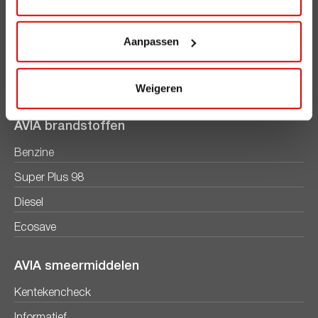
AVIA Diensten
AVIA Card
Aanpassen
AVIA VOLT
Weigeren
AVIA Energie
AVIA brandstoffen
Benzine
Super Plus 98
Diesel
Ecosave
AVIA smeermiddelen
Kentekencheck