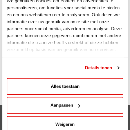
We gebruiken cookies om content en advertenties te
personaliseren, om functies voor social media te bieden
Met ViaAVIA ben je onderweg naar leuke extra’s. En je
en om ons websiteverkeer te analyseren. Ook delen we
kunt meedoen met te gekke winacties zoals deze! Je
informatie over uw gebruik van onze site met onze
spaart eenvoudig met de ViaAVIA app of spaarkaart.
partners voor social media, adverteren en analyse. Deze
Sparen gaat ongemerkt snel want je spaart bij zowel
partners kunnen deze gegevens combineren met andere
bemande als onbemande tankstations van AVIA. Voor
informatie die u aan ze heeft verstrekt of die ze hebben
iedere liter krijg je 1 punt. Ook op je aankopen in de shop
verzameld op basis van uw gebruik van hun services.
ontvang je punten. Zo is iedere bestede euro 1 punt
waard. En op je verjaardag kun je rekenen op leuke
Details tonen
extra’s!
Meer weten over ViaAVIA en registreren? Kijk
Alles toestaan
op
Viaavia.nl
of download de app op je telefoon!
Aanpassen
Clubsparen
Weigeren
Voordelen