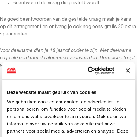
Beantwoord de vraag die gesteld wordt
Na goed beantwoorden van de gestelde vraag maak je kans
op dit arrangement en ontvang je ook nog eens gratis 20 extra
spaarpunten.
Voor deelname dien je 18 jaar of ouder te zijn. Met deelname
ga je akkoord met de algemene voorwaarden. Deze actie loopt
van 1 tot en met 31 maart 2021
F1 RACING CENTRE RACE & DINERARRANGEMENT
(duur 3,5 uur)
Deze website maakt gebruik van cookies
Ontvangst met een drankje;
We gebruiken cookies om content en advertenties te
Rijdersbriefing voor de beste tips & tricks en de
personaliseren, om functies voor social media te bieden
belangrijkste regels;
en om ons websiteverkeer te analyseren. Ook delen we
Eén uur F1 Racen op van te voren gekozen circuit;
informatie over uw gebruik van onze site met onze
Aansluitend borrel of diner, waar de AVIA F1 RC
partners voor social media, adverteren en analyse. Deze
gebrande racetijden klaar liggen en onder het genot