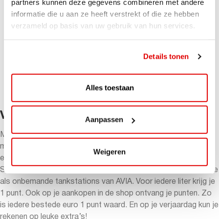
partners kunnen deze gegevens combineren met andere
een heerlijke Saté of Hamburger XL met verse friet
informatie die u aan ze heeft verstrekt of die ze hebben
de F1 beleving kan worden besproken. Dit in
verzameld op basis van uw gebruik van hun services.
combinatie met drankjes naar keuze.
e
Na het eten start de 2
race om je fouten te
herstellen en je collega’s te verslaan!
Details tonen
Huldiging van de race met fotomoment en
prijsuitreiking op ons F1 Erepodium.
Alles toestaan
Bij vertrek krijgt elke deelnemer een F1 Goodiebag
ViaAVIA
Aanpassen
Met ViaAVIA ben je onderweg naar leuke extra’s. En je kunt
meedoen met te gekke winacties zoals deze! Je spaart
Weigeren
eenvoudig met de ViaAVIA app of spaarkaart.
Sparen gaat ongemerkt snel want je spaart bij zowel bemande
als onbemande tankstations van AVIA. Voor iedere liter krijg je
1 punt. Ook op je aankopen in de shop ontvang je punten. Zo
is iedere bestede euro 1 punt waard. En op je verjaardag kun je
rekenen op leuke extra’s!