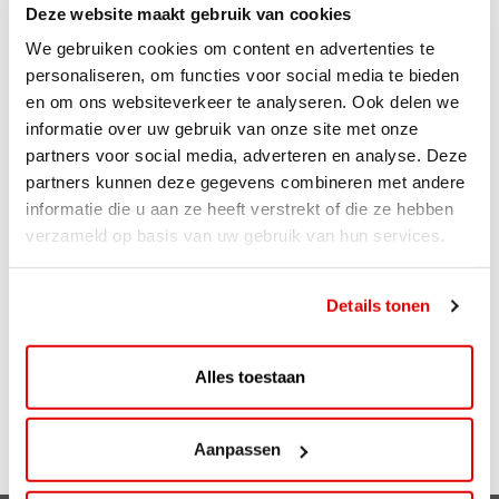
Voor deelname dien je 18 jaar of ouder te zijn. Met
Deze website maakt gebruik van cookies
deelname ga je akkoord met de algemene voorwaarden.
We gebruiken cookies om content en advertenties te
personaliseren, om functies voor social media te bieden
ViaAVIA
en om ons websiteverkeer te analyseren. Ook delen we
informatie over uw gebruik van onze site met onze
Met ViaAVIA ben je onderweg naar leuke extra’s. En je
partners voor social media, adverteren en analyse. Deze
kunt meedoen met te gekke winacties zoals deze! Je
partners kunnen deze gegevens combineren met andere
spaart eenvoudig met de ViaAVIA app of spaarkaart.
informatie die u aan ze heeft verstrekt of die ze hebben
Sparen gaat ongemerkt snel want je spaart bij zowel
verzameld op basis van uw gebruik van hun services.
bemande als onbemande tankstations van AVIA. Voor
iedere liter krijg je 1 punt. Ook op je aankopen in de shop
ontvang je punten. Zo is iedere bestede euro 1 punt
Details tonen
waard. En op je verjaardag kun je rekenen op leuke
extra’s!
Alles toestaan
Meer weten over ViaAVIA en registreren? Kijk op
Viaavia.nl
of download de app op je telefoon!
Aanpassen