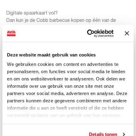
Digitale spaarkaart vol?
Dan kun je de Cobb barbecue kopen op één van de
deelnemende bemande AVIA tankstations
. Laat je volle
spaarkaart zien aan de kassa en onze medewerkers
zullen je verder helpen.
Deze website maakt gebruik van cookies
Voorwaarden
We gebruiken cookies om content en advertenties te
personaliseren, om functies voor social media te bieden
Bij iedere € 10,- besteding ontvangt uw klant een digitale
en om ons websiteverkeer te analyseren. Ook delen we
spaarzegel (rookwaar, kanspel, beltegoed uitgesloten).
informatie over uw gebruik van onze site met onze
Zegels sparen kan op alle bemande en onbemande AVIA
partners voor social media, adverteren en analyse. Deze
tankstations.
partners kunnen deze gegevens combineren met andere
informatie die u aan ze heeft verstrekt of die ze hebben
Wanneer de spaarkaart vol is (10 zegels) kun je de Cobb
verzameld op basis van uw gebruik van hun services.
barbecue kopen op één van de deelnemende bemande
AVIA Tankstations.
Details tonen