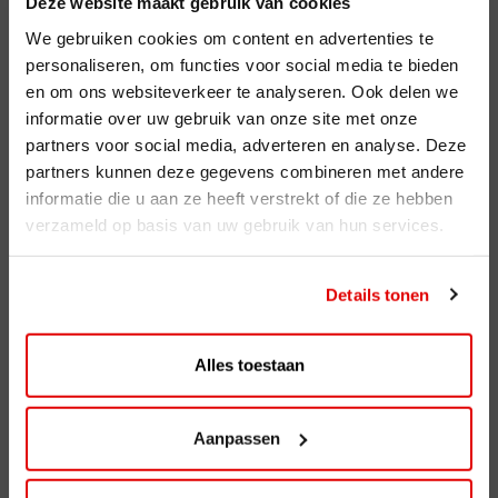
Deze website maakt gebruik van cookies
Clubsparen
We gebruiken cookies om content en advertenties te
personaliseren, om functies voor social media te bieden
Voordelen
en om ons websiteverkeer te analyseren. Ook delen we
informatie over uw gebruik van onze site met onze
ViaAVIA
partners voor social media, adverteren en analyse. Deze
ViaAVIA
partners kunnen deze gegevens combineren met andere
informatie die u aan ze heeft verstrekt of die ze hebben
Registreren
verzameld op basis van uw gebruik van hun services.
AVIA Diensten
Details tonen
AVIA Card
AVIA VOLT
Alles toestaan
AVIA Energie
Aanpassen
AVIA brandstoffen
Benzine