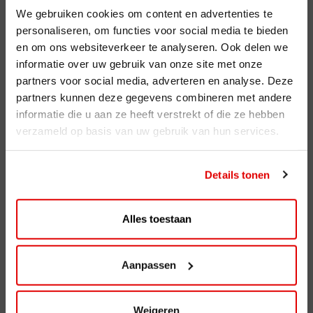
We gebruiken cookies om content en advertenties te
Voordelen
personaliseren, om functies voor social media te bieden
en om ons websiteverkeer te analyseren. Ook delen we
ViaAVIA
informatie over uw gebruik van onze site met onze
partners voor social media, adverteren en analyse. Deze
ViaAVIA
partners kunnen deze gegevens combineren met andere
Registreren
informatie die u aan ze heeft verstrekt of die ze hebben
verzameld op basis van uw gebruik van hun services.
AVIA Diensten
AVIA Card
Details tonen
AVIA VOLT
Alles toestaan
AVIA Energie
AVIA brandstoffen
Aanpassen
Benzine
Weigeren
Super Plus 98