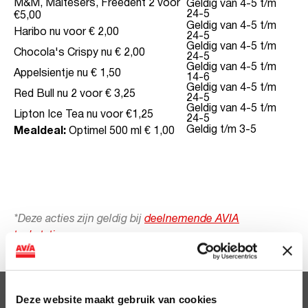
M&M, Maltesers, Freedent 2 voor
Geldig van 4-5 t/m
24-5
€5,00
Geldig van 4-5 t/m
Haribo nu voor € 2,00
24-5
Geldig van 4-5 t/m
Chocola's Crispy nu € 2,00
24-5
Geldig van 4-5 t/m
Appelsientje nu € 1,50
14-6
Geldig van 4-5 t/m
Red Bull nu 2 voor € 3,25
24-5
Geldig van 4-5 t/m
Lipton Ice Tea nu voor €1,25
24-5
Geldig t/m 3-5
Mealdeal:
Optimel 500 ml € 1,00
*Deze acties zijn geldig bij
deelnemende AVIA
tankstations
.
Deze website maakt gebruik van cookies
Clubsparen