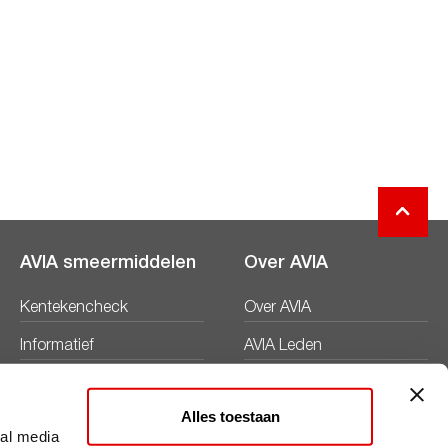
AVIA smeermiddelen
Over AVIA
Kentekencheck
Over AVIA
Informatief
AVIA Leden
Productbladen
Nieuws
Alles toestaan
Veiligheidsbladen
Duurzaamheid
ial media