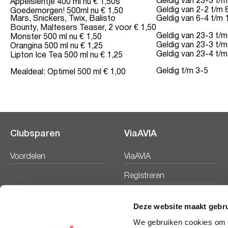
Geldig van 23-3 t/m
Appelsientje 400 ml nu € 1,50s
Geldig van 2-2 t/m 
Goedemorgen! 500ml nu € 1,50
Mars, Snickers, Twix, Balisto
Geldig van 6-4 t/m 
Bounty, Maltesers Teaser, 2 voor € 1,50
Geldig van 23-3 t/m
Monster 500 ml nu € 1,50
Geldig van 23-3 t/m
Orangina 500 ml nu € 1,25
Geldig van 23-4 t/m
Lipton Ice Tea 500 ml nu € 1,25
Geldig t/m 3-5
Mealdeal: Optimel 500 ml € 1,00
Clubsparen
ViaAVIA
Voordelen
ViaAVIA
Registreren
Deze website maakt gebru
We gebruiken cookies om c