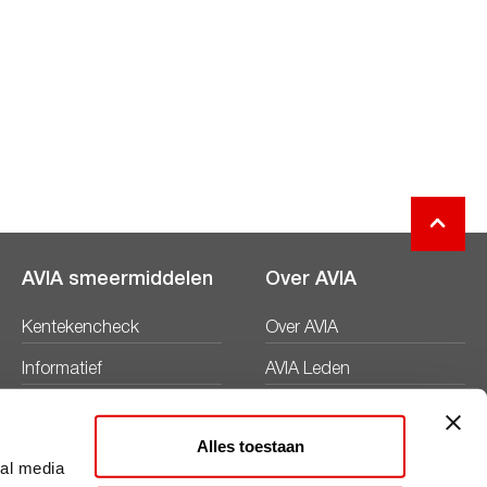
AVIA smeermiddelen
Over AVIA
Kentekencheck
Over AVIA
Informatief
AVIA Leden
Productbladen
Nieuws
Alles toestaan
Veiligheidsbladen
Duurzaamheid
ial media