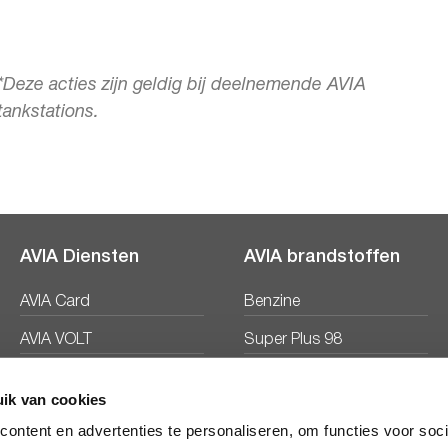
*Deze acties zijn geldig bij deelnemende AVIA
tankstations.
AVIA Diensten
AVIA brandstoffen
AVIA Card
Benzine
AVIA VOLT
Super Plus 98
AVIA Energie
Diesel
ik van cookies
Ecosave
ontent en advertenties te personaliseren, om functies voor soc