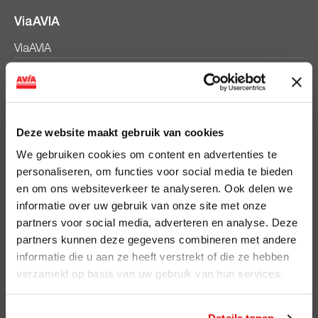
ViaAVIA
ViaAVIA
Registreren
AVIA Diensten
Deze website maakt gebruik van cookies
AVIA Card
We gebruiken cookies om content en advertenties te
AVIA VOLT
personaliseren, om functies voor social media te bieden
en om ons websiteverkeer te analyseren. Ook delen we
AVIA Energie
informatie over uw gebruik van onze site met onze
partners voor social media, adverteren en analyse. Deze
AVIA brandstoffen
partners kunnen deze gegevens combineren met andere
Benzine
informatie die u aan ze heeft verstrekt of die ze hebben
verzameld op basis van uw gebruik van hun services.
Super Plus 98
Diesel