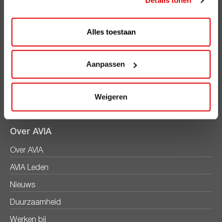
Details tonen
Ecosave
Alles toestaan
AVIA smeermiddelen
Kentekencheck
Aanpassen
Informatief
Productbladen
Weigeren
Veiligheidsbladen
Over AVIA
Over AVIA
AVIA Leden
Nieuws
Duurzaamheid
Werken bij