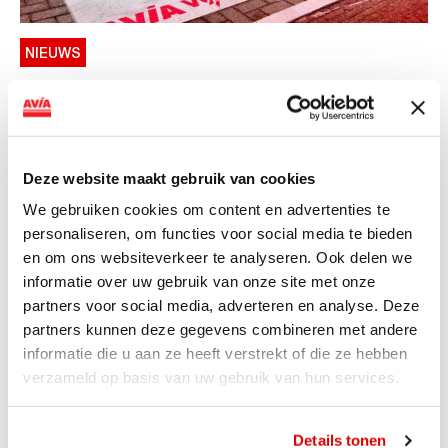
NIEUWS
AVIA VOLT en Fletcher Hotels starten
landelijke uitrol van DC-
snellaadinfrastructuur
Deze website maakt gebruik van cookies
AVIA VOLT en Fletcher Hotels starten landelijke uitrol
We gebruiken cookies om content en advertenties te
van DC-snellaadinfrastructuur AVIA VOLT en...
personaliseren, om functies voor social media te bieden
Lees verder
en om ons websiteverkeer te analyseren. Ook delen we
informatie over uw gebruik van onze site met onze
partners voor social media, adverteren en analyse. Deze
partners kunnen deze gegevens combineren met andere
informatie die u aan ze heeft verstrekt of die ze hebben
verzameld op basis van uw gebruik van hun services.
Details tonen