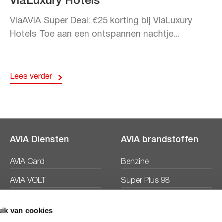
ViaLuxury Hotels
ViaAVIA Super Deal: €25 korting bij ViaLuxury
Hotels Toe aan een ontspannen nachtje...
Lees verder
AVIA Diensten
AVIA brandstoffen
AVIA Card
Benzine
AVIA VOLT
Super Plus 98
AVIA Energie
Diesel
ik van cookies
Ecosave