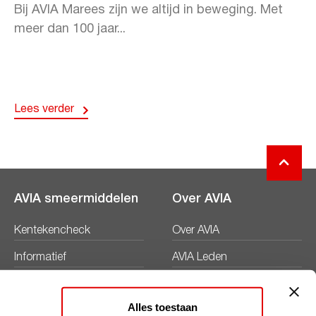
Bij AVIA Marees zijn we altijd in beweging. Met
meer dan 100 jaar...
Lees verder
AVIA smeermiddelen
Over AVIA
Kentekencheck
Over AVIA
Informatief
AVIA Leden
Productbladen
Nieuws
Alles toestaan
Veiligheidsbladen
Duurzaamheid