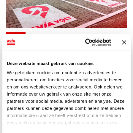
NIEUWS
AVIA VOLT en Fletcher Hotels starten
landelijke uitrol van DC-
Deze website maakt gebruik van cookies
snellaadinfrastructuur
We gebruiken cookies om content en advertenties te
AVIA VOLT en Fletcher Hotels starten landelijke uitrol
personaliseren, om functies voor social media te bieden
van DC-snellaadinfrastructuur AVIA VOLT en...
en om ons websiteverkeer te analyseren. Ook delen we
Lees verder
informatie over uw gebruik van onze site met onze
partners voor social media, adverteren en analyse. Deze
partners kunnen deze gegevens combineren met andere
informatie die u aan ze heeft verstrekt of die ze hebben
verzameld op basis van uw gebruik van hun services.